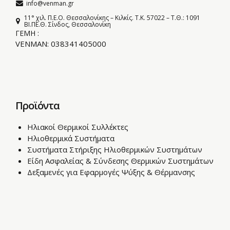
info@venman.gr
11° χιλ. Π.Ε.Ο. Θεσσαλονίκης – Κιλκίς. T.K. 57022 – Τ.Θ.: 1091
BI.ΠΕ.Θ. Σίνδος, Θεσσαλονίκη
ΓΕΜΗ :
VENMAN: 038341405000
Προϊόντα
Ηλιακοί Θερμικοί Συλλέκτες
Ηλιοθερμικά Συστήματα
Συστήματα Στήριξης Ηλιοθερμικών Συστημάτων
Είδη Ασφαλείας & Σύνδεσης Θερμικών Συστημάτων
Δεξαμενές για Εφαρμογές Ψύξης & Θέρμανσης