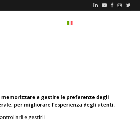
Search
Articoli
Contatti
Italiano
Inglese
Greco
Francese
Spagnolo
er memorizzare e gestire le preferenze degli
erale, per migliorare l’esperienza degli utenti.
ntrollarli e gestirli.