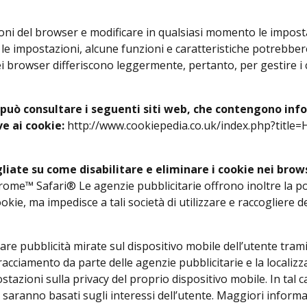
ioni del browser e modificare in qualsiasi momento le impostazi
are le impostazioni, alcune funzioni e caratteristiche potre
ei browser differiscono leggermente, pertanto, per gestire i 
può consultare i seguenti siti web, che contengono infor
e ai cookie:
http://www.cookiepedia.co.uk/index.php?titl
agliate su come disabilitare e eliminare i cookie nei br
™ Safari® Le agenzie pubblicitarie offrono inoltre la possib
ookie, ma impedisce a tali società di utilizzare e raccogliere 
 pubblicità mirate sul dispositivo mobile dell’utente tramit
l tracciamento da parte delle agenzie pubblicitarie e la local
stazioni sulla privacy del proprio dispositivo mobile. In tal ca
aranno basati sugli interessi dell’utente. Maggiori informazi