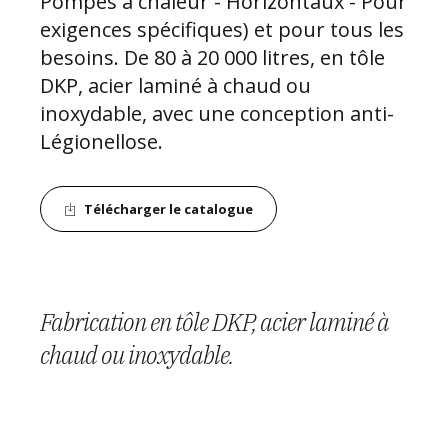
Pompes à chaleur - Horizontaux - Pour
exigences spécifiques) et pour tous les
besoins. De 80 à 20 000 litres, en tôle
DKP, acier laminé à chaud ou
inoxydable, avec une conception anti-
Légionellose.
Télécharger le catalogue
Réservoirs pour chaque besoin (ECS,
Gamme complète de réservoirs de tous
Fabrication en tôle DKP, acier laminé à
Inertie, COMBI, Pompes à chaleur,
De 80 à 20 000 litres.
types
chaud ou inoxydable.
Horizontaux, Exigences spécifiques)