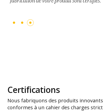
perte de pression limitée.
fabrication de votre produit sont certifiés.
Certifications
Nous fabriquons des produits innovants
conformes à un cahier des charges strict