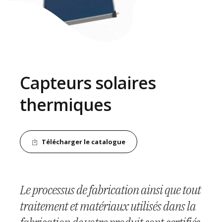
Capteurs solaires
thermiques
Télécharger le catalogue
Conçu pour toutes les applications, avec
Le processus de fabrication ainsi que tout
Surface sélective unie, isolation fiable.
une capacité calorifique élevée et une
traitement et matériaux utilisés dans la