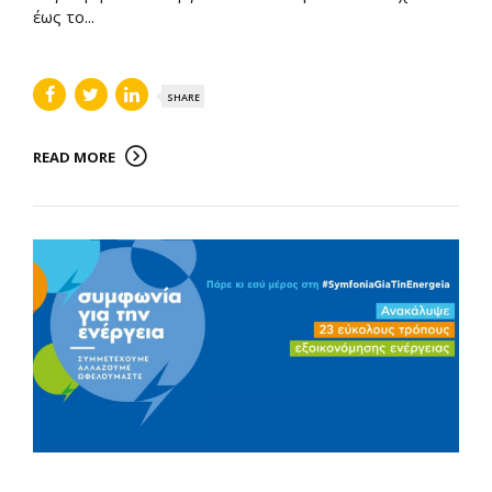
έως το...
SHARE
READ MORE