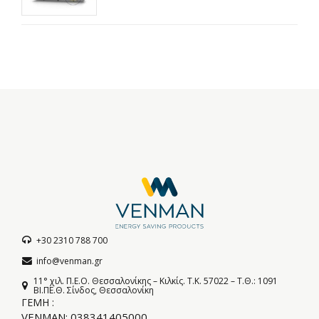
+30 2310 788 700
info@venman.gr
11° χιλ. Π.Ε.Ο. Θεσσαλονίκης – Κιλκίς. T.K. 57022 – Τ.Θ.: 1091
BI.ΠΕ.Θ. Σίνδος, Θεσσαλονίκη
ΓΕΜΗ :
VENMAN: 038341405000