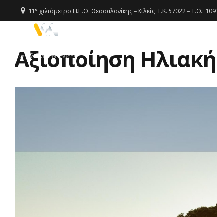
11° χιλιόμετρο Π.Ε.Ο. Θεσσαλονίκης – Κιλκίς. T.K. 57022 – Τ.Θ.: 10
Αξιοποίηση Ηλιακής
Αρχική
Σ