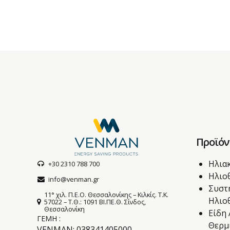
Προϊόν
Ηλια
+30 2310 788 700
Ηλιο
info@venman.gr
Συστ
11° χιλ. Π.Ε.Ο. Θεσσαλονίκης – Κιλκίς. T.K.
Ηλιο
57022 – Τ.Θ.: 1091 BI.ΠΕ.Θ. Σίνδος,
Θεσσαλονίκη
Είδη
ΓΕΜΗ :
Θερμ
VENMAN: 038341405000