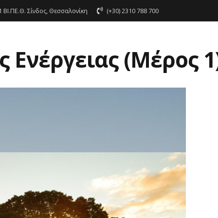
91 BI.ΠΕ.Θ. Σίνδος, Θεσσαλονίκη
(+30) 2310 788 700
 Ενέργειας (Μέρος 1
χετικά με μας
Προϊόντα
Πιστοποιήσεις
Dow