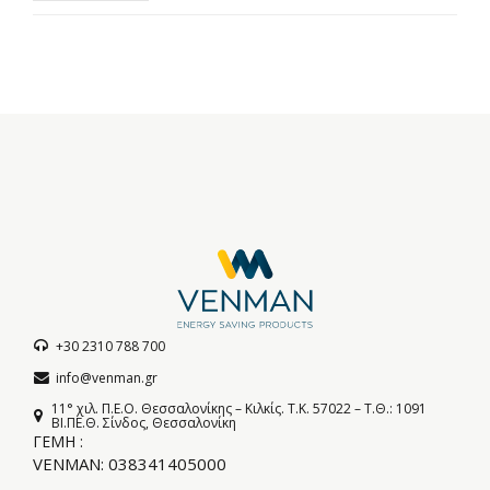
+30 2310 788 700
info@venman.gr
11° χιλ. Π.Ε.Ο. Θεσσαλονίκης – Κιλκίς. T.K. 57022 – Τ.Θ.: 1091
BI.ΠΕ.Θ. Σίνδος, Θεσσαλονίκη
ΓΕΜΗ :
VENMAN: 038341405000