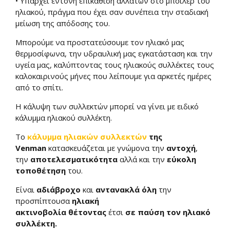
• Υπάρχει έντονη επικάθιση αλλάτων στο μπόιλερ του
ηλιακού, πράγμα που έχει σαν συνέπεια την σταδιακή
μείωση της απόδοσης του.
Μπορούμε να προστατεύσουμε τον ηλιακό μας
θερμοσίφωνα, την υδραυλική μας εγκατάσταση και την
υγεία μας, καλύπτοντας τους ηλιακούς συλλέκτες τους
καλοκαιρινούς μήνες που λείπουμε για αρκετές ημέρες
από το σπίτι.
Η κάλυψη των συλλεκτών μπορεί να γίνει με ειδικό
κάλυμμα ηλιακού συλλέκτη.
Το
κάλυμμα ηλιακών συλλεκτών
της
Venman
κατασκευάζεται με γνώμονα την
αντοχή
,
την
αποτελεσματικότητα
αλλά και την
εύκολη
τοποθέτηση
του.
Είναι
αδιάβροχο
και
αντανακλά όλη
την
προσπίπτουσα
ηλιακή
ακτινοβολία
θέτοντας
έτσι
σε παύση τον ηλιακό
συλλέκτη.