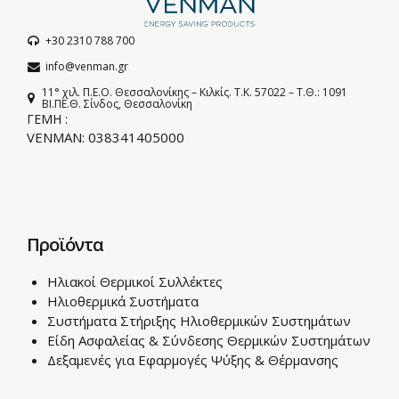
+30 2310 788 700
info@venman.gr
11° χιλ. Π.Ε.Ο. Θεσσαλονίκης – Κιλκίς. T.K. 57022 – Τ.Θ.: 1091
BI.ΠΕ.Θ. Σίνδος, Θεσσαλονίκη
ΓΕΜΗ :
VENMAN: 038341405000
Προϊόντα
Ηλιακοί Θερμικοί Συλλέκτες
Ηλιοθερμικά Συστήματα
Συστήματα Στήριξης Ηλιοθερμικών Συστημάτων
Είδη Ασφαλείας & Σύνδεσης Θερμικών Συστημάτων
Δεξαμενές για Εφαρμογές Ψύξης & Θέρμανσης