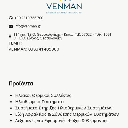
+30 2310 788 700
info@venman.gr
11° χιλ. Π.Ε.Ο. Θεσσαλονίκης – Κιλκίς. T.K. 57022 – Τ.Θ.: 1091
BI.ΠΕ.Θ. Σίνδος, Θεσσαλονίκη
ΓΕΜΗ :
VENMAN: 038341405000
Προϊόντα
Ηλιακοί Θερμικοί Συλλέκτες
Ηλιοθερμικά Συστήματα
Συστήματα Στήριξης Ηλιοθερμικών Συστημάτων
Είδη Ασφαλείας & Σύνδεσης Θερμικών Συστημάτων
Δεξαμενές για Εφαρμογές Ψύξης & Θέρμανσης